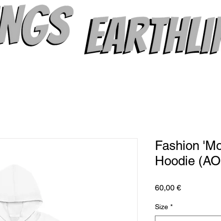
Fashion 'M
Hoodie (AO
Prix
60,00 €
Size
*