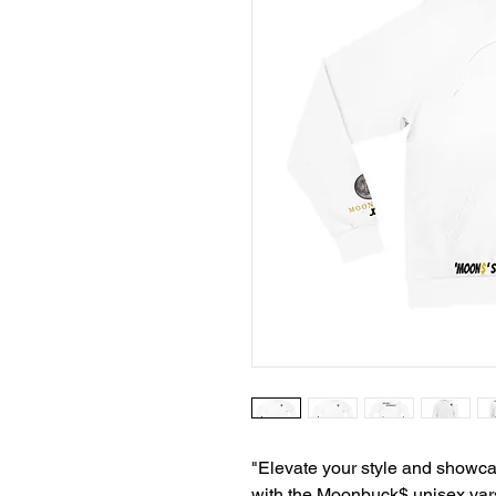
"Elevate your style and showca
with the Moonbuck$ unisex vars